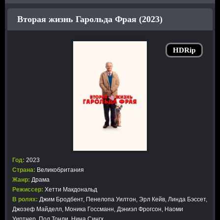
Вторая жизнь Гарольда Фрая (2023)
HDRip
Год:
2023
Страна:
Великобритания
Жанр:
Драма
Режиссер:
Хетти Макдональд
В ролях:
Джим Бродбент, Пенелопа Уилтон, Эрл Кейв, Линда Бэссет,
Джозеф Майделл, Моника Госсманн, Дэниэл Фрогсон, Наоми
Уиртнер, Пол Тонли, Нина Сингх