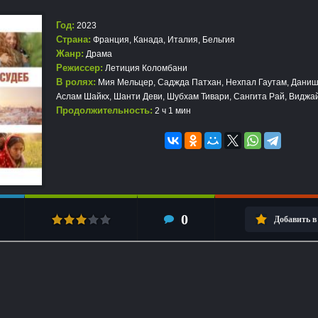
Год:
2023
Страна:
Франция, Канада, Италия, Бельгия
Жанр:
Драма
Режиссер:
Летиция Коломбани
В ролях:
Мия Мельцер, Саджда Патхан, Нехпал Гаутам, Даниш
Аслам Шайкх, Шанти Деви, Шубхам Тивари, Сангита Рай, Виджа
Продолжительность:
2 ч 1 мин
0
Добавить в