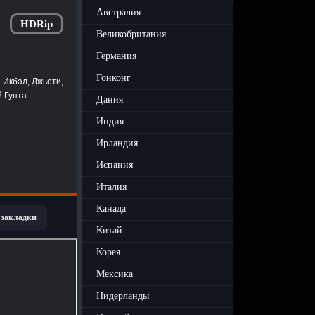
Австралия
HDRip
Великобритания
Германия
Гонконг
 Икбал, Джьоти,
й Гупта
Дания
Индия
Ирландия
Испания
Италия
Канада
 закладки
Китай
Корея
Мексика
Нидерланды