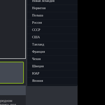
Новая Зеландия
Норвегия
Польша
Россия
СССР
США
Таиланд
Франция
Чехия
Швеция
ЮАР
Япония
ередном
дались под