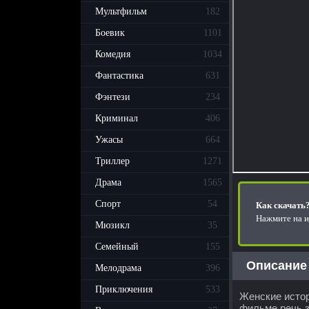
Мультфильм
182
Боевик
1101
Комедия
1034
Фантастика
631
Фэнтези
234
Криминал
406
Ужасы
664
Триллер
1271
Драма
1565
Спорт
54
Как скачать
Нажмите на и
Мюзикл
35
Семейный
155
Описание
Мелодрама
396
Приключения
533
Женские истор
фильме речь з