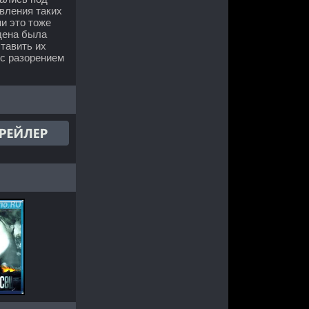
вления таких
и это тоже
дена была
тавить их
 с разорением