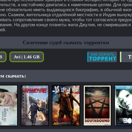
тельств, а настойчиво двигались к намеченным целям. Для проя
 не обязательно иметь выдающуюся биографию, в обычной жизн
жно. Скажем, жительница отдалённой местности в Индии вынуж
евать сопротивление своего мужа, чтобы тот согласился предос
вание. На другом конце планеты жила Джулия, не смирившаяся
ей.
Сплетение судеб скачать торрентом
B
Avi | 1.46 GB
м скачать: