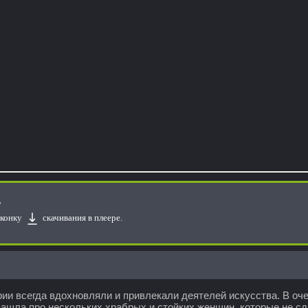
?
конку
скачивания в плеере.
ии всегда вдохновляли и привлекали деятелей искусства. В оч
ашла про нескольких храбрых и стойких женщин, которые не с