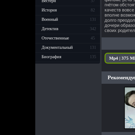
Вестерн
37
гнётом обстоя
качеств вовсе
История
82
вполне возмо
Военный
131
долго преодол
дочери образо
Детектив
342
своих родител
Отечественные
45
Документальный
131
Биография
135
Mp4 | 375 M
Рекомендуе