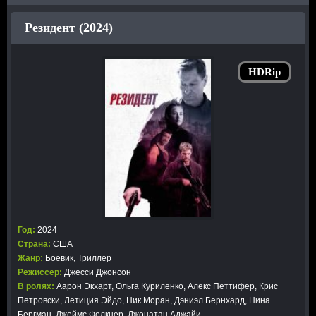
Резидент (2024)
HDRip
Год:
2024
Страна:
США
Жанр:
Боевик
,
Триллер
Режиссер:
Джесси Джонсон
В ролях:
Аарон Экхарт, Ольга Куриленко, Алекс Петтифер, Крис
Петровски, Летиция Эйдо, Ник Моран, Дэниэл Бернхард, Нина
Бергман, Джеймс Фолкнер, Джонатан Аджайи