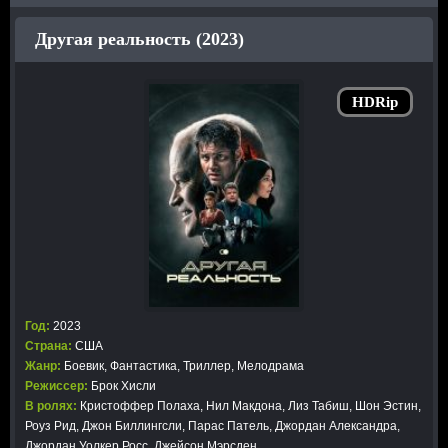
Другая реальность (2023)
HDRip
Год:
2023
Страна:
США
Жанр:
Боевик
,
Фантастика
,
Триллер
,
Мелодрама
Режиссер:
Брок Хисли
В ролях:
Кристоффер Полаха, Нил Макдона, Лиз Табиш, Шон Эстин,
Роуз Рид, Джон Биллингсли, Парас Патель, Джордан Александра,
Джордан Уолкер Росс, Джейсон Мэрсден